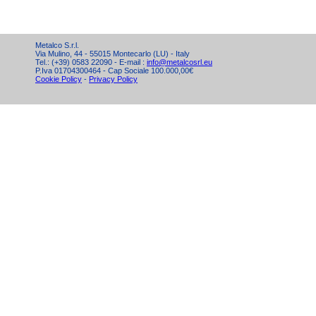
Metalco S.r.l.
Via Mulino, 44 - 55015 Montecarlo (LU) - Italy
Tel.: (+39) 0583 22090 - E-mail :
info@metalcosrl.eu
P.Iva 01704300464 - Cap Sociale 100.000,00€
Cookie Policy
-
Privacy Policy